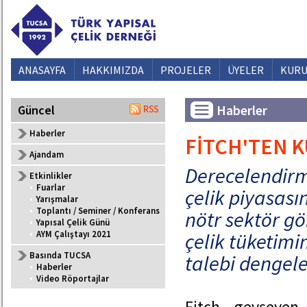
ANASAYFA
HAKKIMIZDA
PROJELER
ÜYELER
KURU
Haberler
Güncel
Haberler
FİTCH'TEN K
Ajandam
Derecelendirm
Etkinlikler
•
Fuarlar
çelik piyasası
•
Yarışmalar
•
Toplantı / Seminer / Konferans
nötr sektör gö
•
Yapısal Çelik Günü
•
AYM Çalıştayı 2021
çelik tüketim
Basında TUCSA
talebi dengele
•
Haberler
•
Video Röportajlar
Fitch, gevşeyen