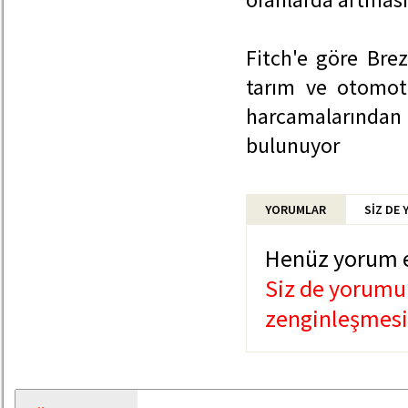
Fitch'e göre Brez
tarım ve otomoti
harcamalarından 
bulunuyor
YORUMLAR
SİZ DE
Henüz yorum 
Siz de yorumun
zenginleşmesin