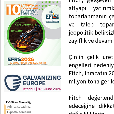
altyapı yatırım
toparlanmanın çel
ve talep toparl
jeopolitik belirsi
zayıflık ve devam
Çin’in çelik üre
engelleri nedeniy
Fitch, ihracatın 
milyon tona geril
Fitch değerlen
E-Bülten Aboneliği
edeceğine dikka
değişiklikleri