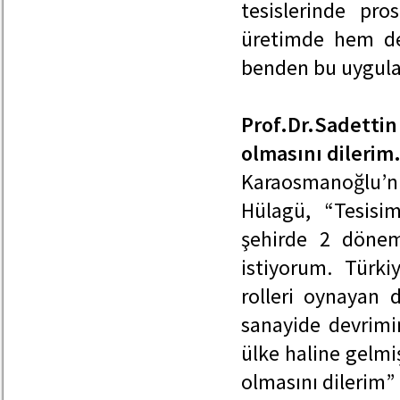
tesislerinde pr
üretimde hem de
benden bu uygula
Prof.Dr.Sadetti
olmasını dilerim
Karaosmanoğlu’nu
Hülagü, “Tesisim
şehirde 2 dönem
istiyorum. Türki
rolleri oynayan 
sanayide devrimi
ülke haline gelmi
olmasını dilerim”