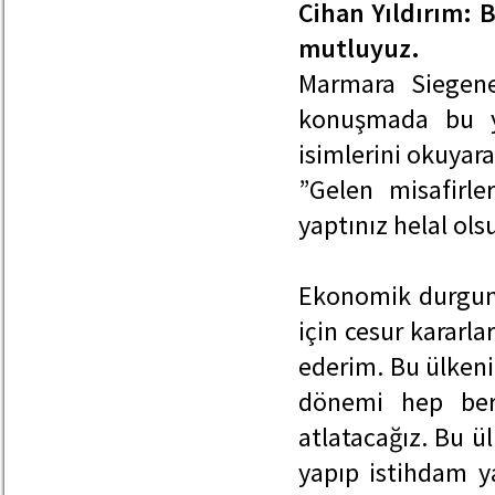
Cihan Yıldırım: 
mutluyuz.
Marmara Siegene
konuşmada bu ya
isimlerini okuyar
”Gelen misafirl
yaptınız helal ols
Ekonomik durgun
için cesur kararl
ederim. Bu ülkenin
dönemi hep bera
atlatacağız. Bu ül
yapıp istihdam y