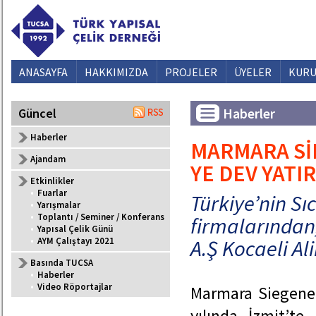
ANASAYFA
HAKKIMIZDA
PROJELER
ÜYELER
KURU
Haberler
Güncel
Haberler
MARMARA Sİ
Ajandam
YE DEV YATI
Etkinlikler
•
Fuarlar
Türkiye’nin S
•
Yarışmalar
•
Toplantı / Seminer / Konferans
firmalarından
•
Yapısal Çelik Günü
•
AYM Çalıştayı 2021
A.Ş Kocaeli Al
Basında TUCSA
•
Haberler
•
Video Röportajlar
Marmara Siegener 
yılında İzmit’te