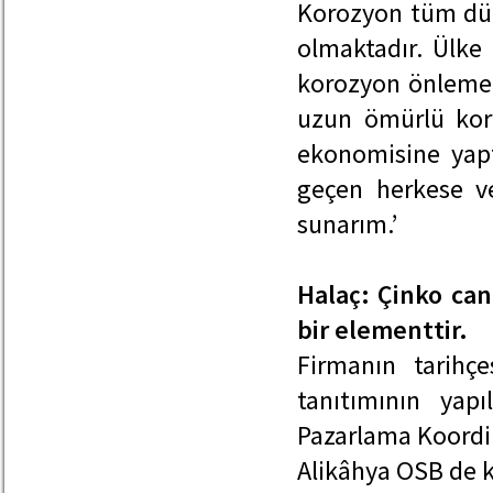
Korozyon tüm dün
olmaktadır. Ülke
korozyon önleme 
uzun ömürlü kor
ekonomisine yap
geçen herkese v
sunarım.’
Halaç: Çinko can
bir elementtir.
Firmanın tarihç
tanıtımının yap
Pazarlama Koordi
Alikâhya OSB de kur