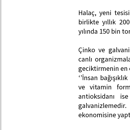
Halaç, yeni tesis
birlikte yıllık 2
yılında 150 bin ton
Çinko ve galvan
canlı organizmal
geciktirmenin en 
‘’İnsan bağışıklı
ve vitamin form
antioksidanı is
galvanizlemedir
ekonomisine yaptı