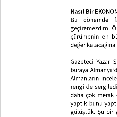
Nasıl Bir EKONOM
Bu dönemde fab
geçiremezdim. Öz
çürümenin en bü
değer katacağına
Gazeteci Yazar Ş
buraya Almanya’d
Almanların incele
rengi de sergiled
daha çok merak e
yaptık bunu yapt
gülüştük. Şu bir 