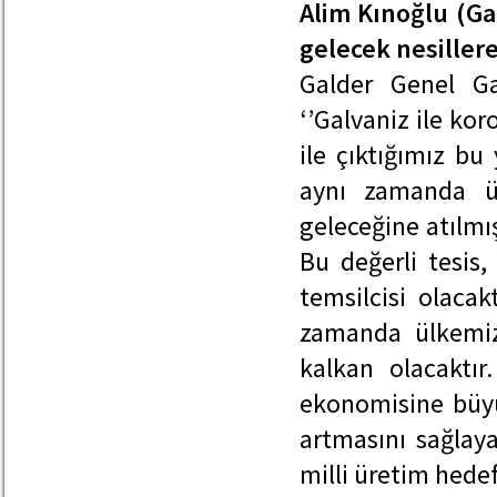
Alim Kınoğlu (Ga
gelecek nesillere
Galder Genel Ga
‘’Galvaniz ile ko
ile çıktığımız bu 
aynı zamanda ü
geleceğine atılmı
Bu değerli tesis
temsilcisi olacak
zamanda ülkemiz
kalkan olacaktı
ekonomisine büyü
artmasını sağlaya
milli üretim hedef