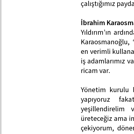
çalıştığımız payda
İbrahim Karaosm
Yıldırım’ın ardın
Karaosmanoğlu, “
en verimli kullan
iş adamlarımız va
ricam var.
Yönetim kurulu 
yapıyoruz faka
yeşillendirelim
üreteceğiz ama in
çekiyorum, dönem