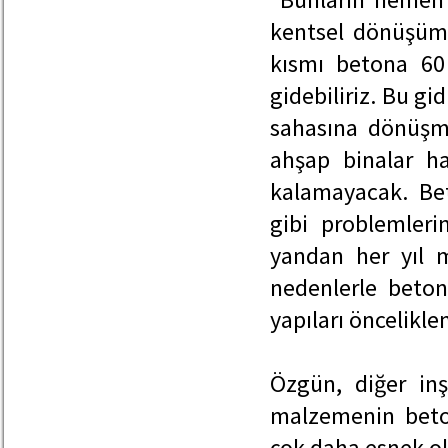
kentsel dönüşüm
kısmı betona 60 
gidebiliriz. Bu g
sahasına dönüşme
ahşap binalar h
kalamayacak. Be
gibi problemleri
yandan her yıl m
nedenlerle beton
yapıları öncelikle
Özgün, diğer inş
malzemenin beto
çok daha esnek ol