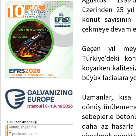
üzerinden 25 yıl 
konut sayısının
çekmeye devam e
Geçen yıl mey
Türkiye'deki ko
koyarken kalitesi
büyük facialara yo
Uzmanlar, kısa
dönüştürülememes
sebeplerle betonu
E-Bülten Aboneliği
daha az hasarla 
yönelmek gerektiği