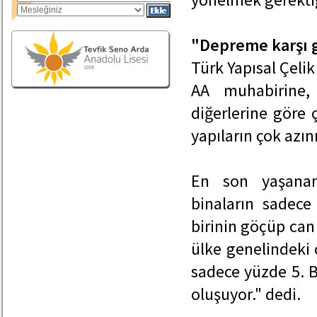
"Depreme karşı gü
Türk Yapısal Çeli
AA muhabirine,
diğerlerine göre 
yapıların çok azın
En son yaşanan
binaların sadec
birinin göçüp can
ülke genelindeki 
sadece yüzde 5. B
oluşuyor." dedi.