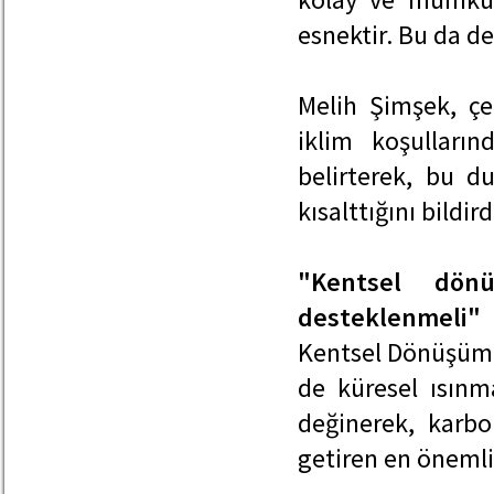
esnektir. Bu da d
Melih Şimşek, çel
iklim koşulların
belirterek, bu 
kısalttığını bildird
"Kentsel dön
desteklenmeli"
Kentsel Dönüşüm v
de küresel ısınma
değinerek, karbo
getiren en önemli