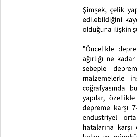
Şimşek, çelik yap
edilebildiğini k
olduğuna ilişkin 
"Öncelikle depre
ağırlığı ne kada
sebeple deprem
malzemelerle i
coğrafyasında bu
yapılar, özellik
depreme karşı 7-8
endüstriyel ort
hatalarına karşı
kolay ve mümkün