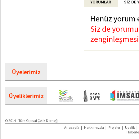
YORUMLAR
SİZ DE
Henüz yorum 
Siz de yorumun
zenginleşmesin
Üyelerimiz
Üyeliklerimiz
© 2014 - Türk Yapısal Çelik Derneği
Anasayfa
|
Hakkımızda
|
Projeler
|
Üyelik
|
Haberle