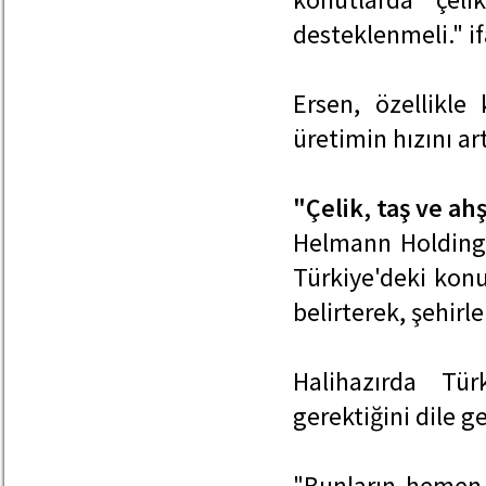
desteklenmeli." if
Ersen, özellikle
üretimin hızını ar
"Çelik, taş ve ah
Helmann Holding
Türkiye'deki konu
belirterek, şehirl
Halihazırda Tü
gerektiğini dile g
"Bunların hemen 