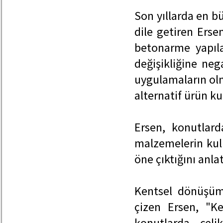
Son yıllarda en b
dile getiren Erse
betonarme yapıla
değişikliğine neg
uygulamaların ol
alternatif ürün k
Ersen, konutlard
malzemelerin kull
öne çıktığını anlat
Kentsel dönüşümd
çizen Ersen, "K
konutlarda çeli