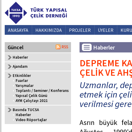
ANASAYFA
HAKKIMIZDA
PROJELER
ÜYELER
KURU
Haberler
Güncel
Haberler
DEPREME KAR
Ajandam
ÇELİK VE AH
Etkinlikler
•
Fuarlar
Uzmanlar, dep
•
Yarışmalar
•
Toplantı / Seminer / Konferans
etmek için çel
•
Yapısal Çelik Günü
•
AYM Çalıştayı 2021
verilmesi gerek
Basında TUCSA
•
Haberler
•
Video Röportajlar
Asrın büyük fela
Ağustos 1999'