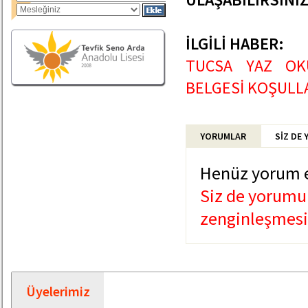
İLGİLİ HABER:
TUCSA YAZ OKU
BELGESİ KOŞULLA
YORUMLAR
SİZ DE
Henüz yorum 
Siz de yorumun
zenginleşmesin
Üyelerimiz