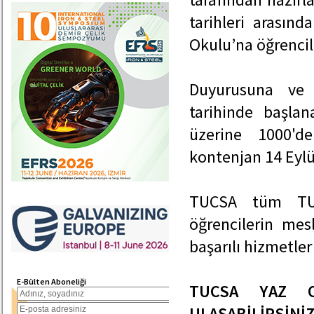
tarihleri arasın
Okulu’na öğrencile
Duyurusuna ve 
tarihinde başlan
üzerine 1000'de
kontenjan 14 Eylü
TUCSA tüm TUCS
öğrencilerin me
başarılı hizmetle
E-Bülten Aboneliği
TUCSA YAZ O
ULAŞABİLİRSİNİZ