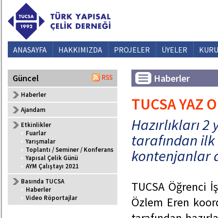
ANASAYFA
HAKKIMIZDA
PROJELER
ÜYELER
KURU
Haberler
Güncel
Haberler
TUCSA YAZ 
Ajandam
Hazırlıkları 2 
Etkinlikler
•
Fuarlar
tarafından ilk
•
Yarışmalar
•
Toplantı / Seminer / Konferans
kontenjanlar 
•
Yapısal Çelik Günü
•
AYM Çalıştayı 2021
Basında TUCSA
TUCSA Öğrenci İşl
•
Haberler
•
Video Röportajlar
Özlem Eren koor
tarafından hazırl