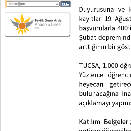
Duyurusuna ve k
kayıtlar 19 Ağust
başvurularla 400’
Şubat depreminden
arttığının bir gös
TUCSA, 1.000 öğre
Yüzlerce öğrenc
heyecan getire
bulunacağına inan
açıklamayı yapmış
Katılım Belgeleri
getiren öğrencilere