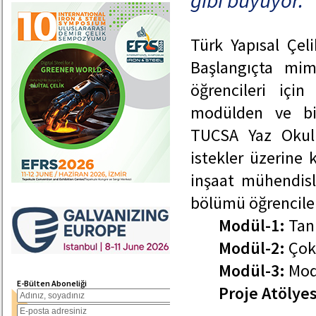
gibi büyüyor.
Türk Yapısal Çel
Başlangıçta mim
öğrencileri içi
modülden ve bir
TUCSA Yaz Okulu
istekler üzerine 
inşaat mühendisle
bölümü öğrenciler
Modül-1:
Tanı
Modül-2:
Çok 
Modül-3:
Modü
E-Bülten Aboneliği
Proje Atölyes