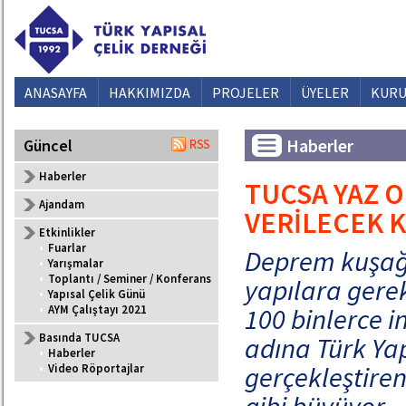
ANASAYFA
HAKKIMIZDA
PROJELER
ÜYELER
KURU
Haberler
Güncel
Haberler
TUCSA YAZ 
Ajandam
VERİLECEK K
Etkinlikler
•
Fuarlar
Deprem kuşağı
•
Yarışmalar
•
Toplantı / Seminer / Konferans
yapılara gere
•
Yapısal Çelik Günü
•
AYM Çalıştayı 2021
100 binlerce i
Basında TUCSA
adına Türk Yap
•
Haberler
gerçekleştiren
•
Video Röportajlar