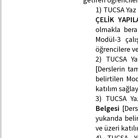
1) TUCSA Yaz
ÇELİK YAPIL
olmakla bera
Modül-3 çalı
öğrencilere ver
2) TUCSA Y
[
Derslerin ta
belirtilen Mo
katılım sağlay
3) TUCSA Y
Belgesi
[
Ders
yukarıda beli
ve üzeri katıl
4) TUCSA 