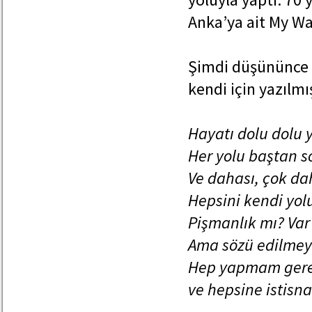
Anka’ya ait My Way
Şimdi düşününce da
kendi için yazılmış
Hayatı dolu dolu
Her yolu baştan s
Ve dahası, çok dah
Hepsini kendi yol
Pişmanlık mı? Var 
Ama sözü edilmey
Hep yapmam gere
ve hepsine istisn