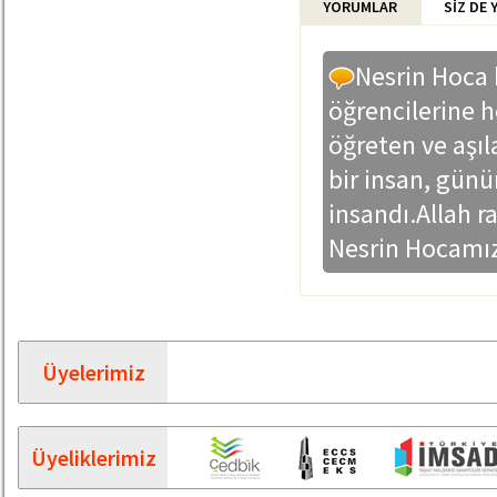
YORUMLAR
SİZ DE
Nesrin Hoca b
öğrencilerine h
öğreten ve aşıl
bir insan, günü
insandı.Allah r
Nesrin Hocamız
Üyelerimiz
Üyeliklerimiz