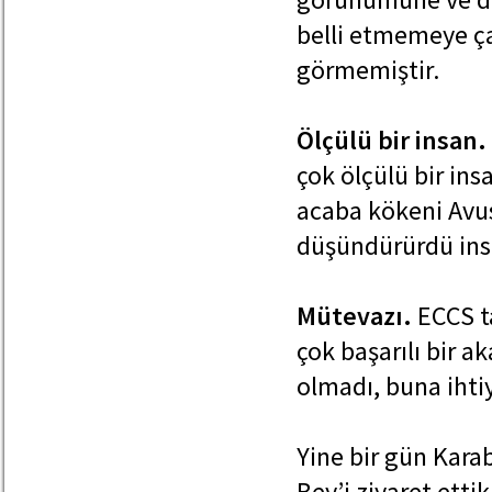
belli etmemeye ça
görmemiştir.
Ölçülü bir insan.
çok ölçülü bir ins
acaba kökeni Avu
düşündürürdü ins
Mütevazı.
ECCS ta
çok başarılı bir 
olmadı, buna iht
Yine bir gün Kar
Bey’i ziyaret ett