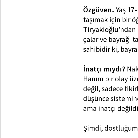
Özgüven.
Yaş 17-
taşımak için bir ö
Tiryakioğlu’ndan 
çalar ve bayrağı t
sahibidir ki, bayr
İnatçı mıydı?
Nakl
Hanım bir olay üze
değil, sadece fiki
düşünce sistemine
ama inatçı değildi
Şimdi, dostluğumu