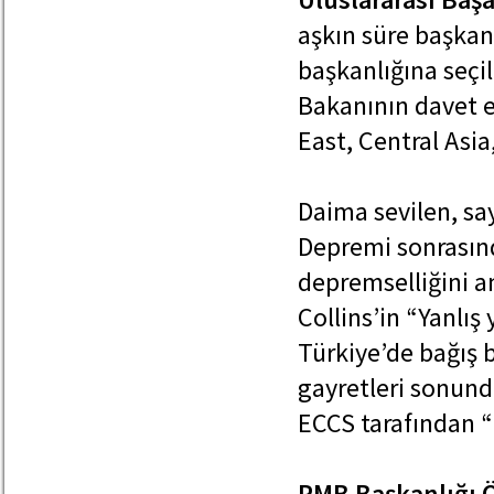
aşkın süre başkanl
başkanlığına seçil
Bakanının davet e
East, Central Asia
Daima sevilen, say
Depremi sonrasınd
depremselliğini a
Collins’in “Yanlış
Türkiye’de bağış b
gayretleri sonund
ECCS tarafından “
PMB Başkanlığı Ö