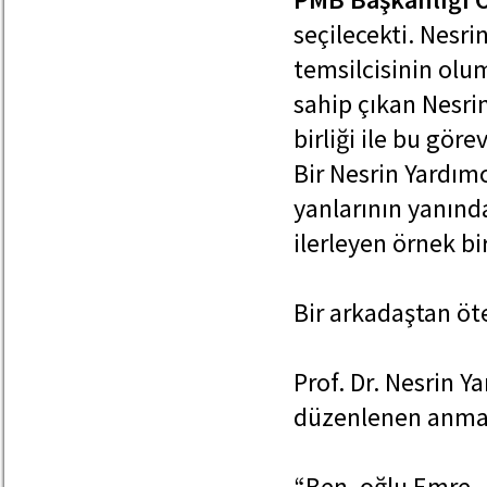
seçilecekti. Nesri
temsilcisinin olum
sahip çıkan Nesri
birliği ile bu göre
Bir Nesrin Yardım
yanlarının yanınd
ilerleyen örnek bi
Bir arkadaştan öte
Prof. Dr. Nesrin 
düzenlenen anma t
“Ben, oğlu Emre.