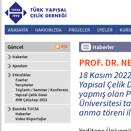
ANASAYFA
HAKKIMIZDA
PROJELER
ÜYELER
KURU
Haberler
Güncel
Haberler
PROF. DR. N
Ajandam
18 Kasım 2022
Etkinlikler
•
Fuarlar
Yapısal Çelik 
•
Yarışmalar
•
Toplantı / Seminer / Konferans
yapmış olan Pr
•
Yapısal Çelik Günü
•
AYM Çalıştayı 2021
Üniversitesi 
Basında TUCSA
anma töreni il
•
Haberler
•
Video Röportajlar
Yeditepe Üniversi