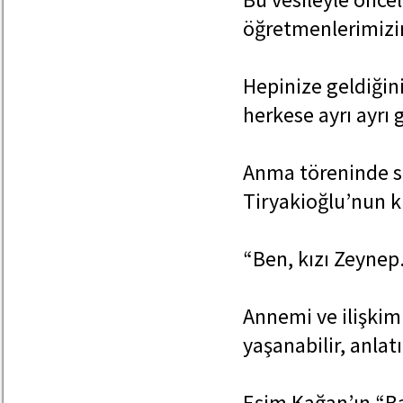
öğretmenlerimizi
Hepinize geldiğin
herkese ayrı ayrı
Anma töreninde so
Tiryakioğlu’nun k
“Ben, kızı Zeynep
Annemi ve ilişkim
yaşanabilir, anla
Eşim Kağan’ın “Ba