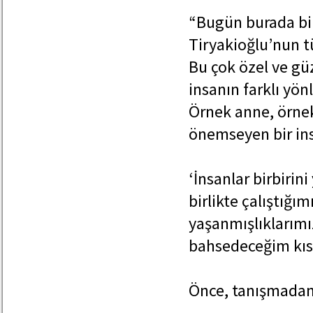
“Bugün burada bi
Tiryakioğlu’nun t
Bu çok özel ve gü
insanın farklı yö
Örnek anne, örnek 
önemseyen bir in
‘İnsanlar birbirin
birlikte çalıştığı
yaşanmışlıklarımı
bahsedeceğim kıs
Önce, tanışmadan 