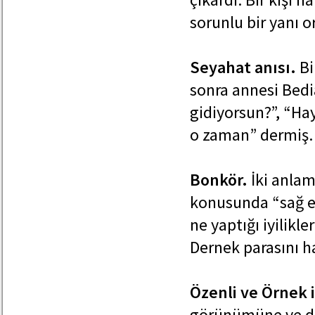
sorunlu bir yanı o
Seyahat anısı.
Bi
sonra annesi Bedi
gidiyorsun?”, “Hay
o zaman” dermiş. Y
Bonkör.
İki anlamı
konusunda “sağ el
ne yaptığı iyilikle
Dernek parasını ha
Özenli ve Örnek 
görünümüne ve dav