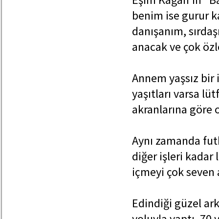
benim ise gurur 
danışanım, sırdaş
anacak ve çok öz
Annem yaşsız bir 
yaşıtları varsa lü
akranlarına göre o
Aynı zamanda futb
diğer işleri kadar
içmeyi çok seven 
Edindiği güzel ark
yoluyla yaptı. 70 