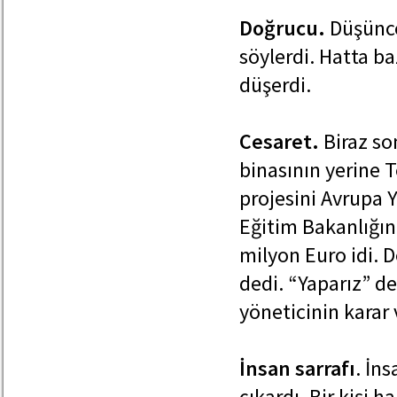
Doğrucu.
Düşünce
söylerdi. Hatta b
düşerdi.
Cesaret.
Biraz so
binasının yerine T
projesini Avrupa Ya
Eğitim Bakanlığın
milyon Euro idi. 
dedi. “Yaparız” d
yöneticinin karar v
İnsan sarrafı
. İn
çıkardı. Bir kişi