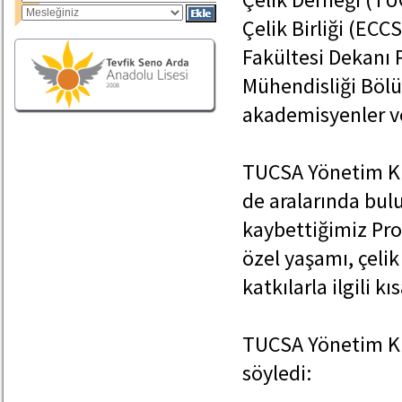
Çelik Birliği (ECC
Fakültesi Dekanı P
Mühendisliği Bölü
akademisyenler ve
TUCSA Yönetim Kur
de aralarında bu
kaybettiğimiz Prof
özel yaşamı, çelik
katkılarla ilgili k
TUCSA Yönetim Ku
söyledi: