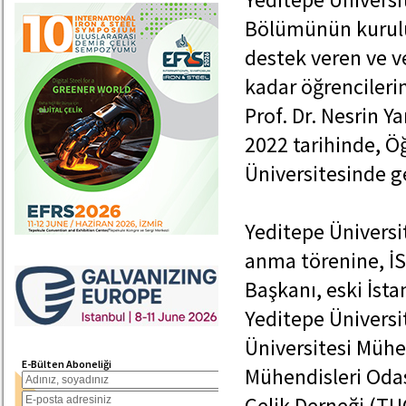
Bölümünün kurulu
destek veren ve v
kadar öğrenciler
Prof. Dr. Nesrin Y
2022 tarihinde, 
Üniversitesinde ge
Yeditepe Üniversi
anma törenine, İS
Başkanı, eski İst
Yeditepe Üniversi
Üniversitesi Mühen
E-Bülten Aboneliği
Mühendisleri Odas
Çelik Derneği (TU