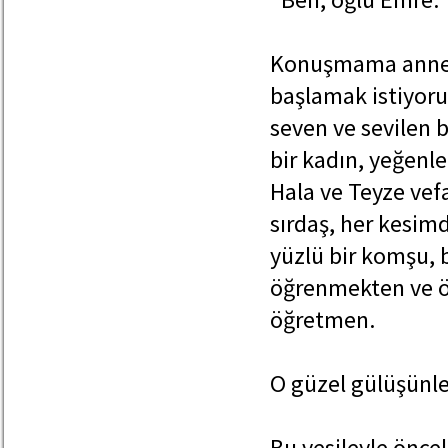
Konuşmama annemin
başlamak istiyorum
seven ve sevilen 
bir kadın, yeğenl
Hala ve Teyze vefa
sırdaş, her kesimd
yüzlü bir komşu, bi
öğrenmekten ve öğ
öğretmen.
O güzel gülüşünl
Bu vesileyle önce