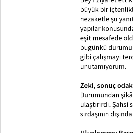
büyük bir içtenlik
nezaketle şu yanıt
yapılar konusunda 
eşit mesafede old
bugünkü durumuna 
gibi çalışmayı te
unutamıyorum.
Zeki, sonuç odak
Durumundan şikây
ulaştırırdı. Şahsi
sırdaşının dışınd
Uluslararası Başa