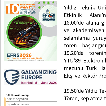
Yıldız Teknik Ün
Etkinlik Alanı’
18.00’de alana gi
ve akademisyenl
selamlama yürüyü
tören başlangıc
19.20’da töreni
YTÜ’89 Elektroni
mezunu Türk Hav
Ekşi ve Rektör Pro
19.50’de Yıldız T
E-Bülten Aboneliği
Tören, kep atma tö