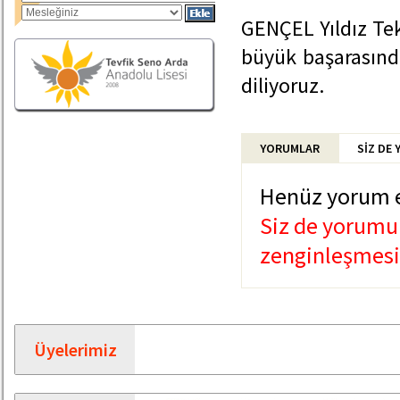
GENÇEL Yıldız Tek
büyük başarasında
diliyoruz.
YORUMLAR
SİZ DE
Henüz yorum 
Siz de yorumun
zenginleşmesin
Üyelerimiz