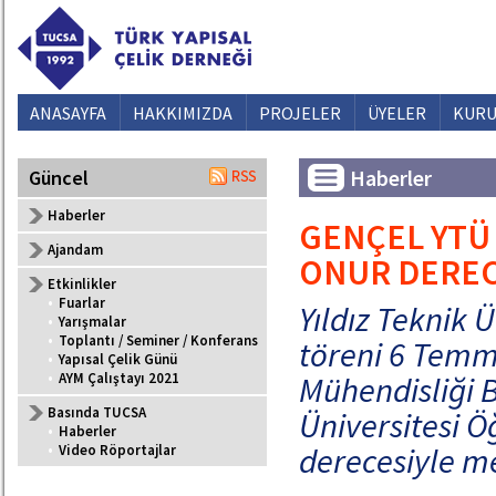
ANASAYFA
HAKKIMIZDA
PROJELER
ÜYELER
KURU
Haberler
Güncel
Haberler
GENÇEL YTÜ
Ajandam
ONUR DEREC
Etkinlikler
•
Fuarlar
Yıldız Teknik 
•
Yarışmalar
•
Toplantı / Seminer / Konferans
töreni 6 Temmu
•
Yapısal Çelik Günü
•
AYM Çalıştayı 2021
Mühendisliği 
Basında TUCSA
Üniversitesi Ö
•
Haberler
derecesiyle m
•
Video Röportajlar