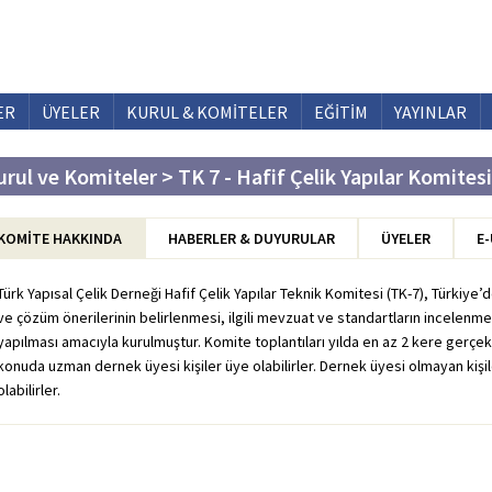
ER
ÜYELER
KURUL & KOMİTELER
EĞİTİM
YAYINLAR
urul ve Komiteler > TK 7 - Hafif Çelik Yapılar Komitesi
KOMİTE HAKKINDA
HABERLER & DUYURULAR
ÜYELER
E
Türk Yapısal Çelik Derneği Hafif Çelik Yapılar Teknik Komitesi (TK-7), Türkiye’
ve çözüm önerilerinin belirlenmesi, ilgili mevzuat ve standartların incelenmesi
yapılması amacıyla kurulmuştur. Komite toplantıları yılda en az 2 kere gerçekle
konuda uzman dernek üyesi kişiler üye olabilirler. Dernek üyesi olmayan kiş
olabilirler.