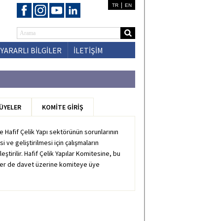
|
TR
EN
YARARLI BİLGİLER
İLETİŞİM
-ÜYELER
KOMİTE GİRİŞ
de Hafif Çelik Yapı sektörünün sorunlarının
 ve geliştirilmesi için çalışmaların
ştirilir. Hafif Çelik Yapılar Komitesine, bu
iler de davet üzerine komiteye üye