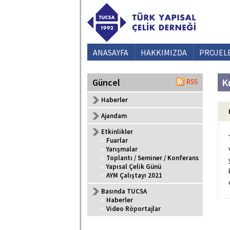
ANASAYFA
HAKKIMIZDA
PROJEL
K
Güncel
Haberler
Ajandam
Etkinlikler
•
Fuarlar
•
Yarışmalar
•
Toplantı / Seminer / Konferans
•
Yapısal Çelik Günü
•
AYM Çalıştayı 2021
Basında TUCSA
•
Haberler
•
Video Röportajlar