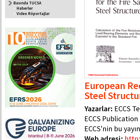
Basında TUCSA
•
Haberler
•
Video Röportajlar
European Rec
Steel Structu
Yazarlar:
ECCS Tec
ECCS Publication -
ECCS'nin bu yayını
Web adresi:
http