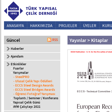
ANASAYFA
HAKKIMIZDA
PROJELER
ÜYELER
KURU
Yayınlar > Kitaplar
Güncel
Haberler
Ajandam
Etkinlikler
•
Fuarlar
•
Yarışmalar
- SteelPRO
- Ulusal Çelik Yapı Ödülleri
- ECCS Steel Design Awards
- ECCS Steel Bridges Awards
- Öğrenci Fotoğraf Yarışması
•
Toplantı / Seminer / Konferans
•
Yapısal Çelik Günü
•
AYM Çalıştayı 2021