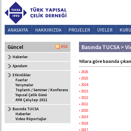
ANASAYFA
HAKKIMIZDA
PROJELER
ÜYELER
KURU
Basında TUCSA > Vi
Güncel
Haberler
Yıllara göre basında çıkan
Ajandam
• 2026
Etkinlikler
• 2025
•
Fuarlar
• 2024
•
Yarışmalar
•
Toplantı / Seminer / Konferans
• 2023
•
Yapısal Çelik Günü
• 2022
•
AYM Çalıştayı 2021
• 2021
Basında TUCSA
• 2020
•
Haberler
• 2019
•
Video Röportajlar
• 2018
• 2017